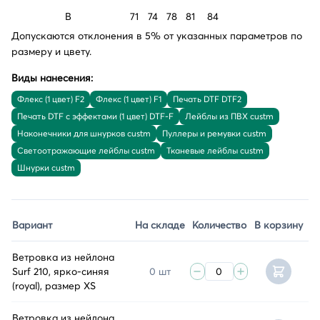
B
71
74
78
81
84
Допускаются отклонения в 5% от указанных параметров по
размеру и цвету.
Виды нанесения:
Флекс (1 цвет) F2
Флекс (1 цвет) F1
Печать DTF DTF2
Печать DTF с эффектами (1 цвет) DTF-F
Лейблы из ПВХ custm
Наконечники для шнурков custm
Пуллеры и ремувки custm
Светоотражающие лейблы custm
Тканевые лейблы custm
Шнурки custm
Вариант
На складе
Количество
В корзину
Ветровка из нейлона
Surf 210, ярко-синяя
0 шт
(royal), размер XS
Ветровка из нейлона