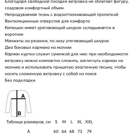
Благодаря свободной посадке ветровка не облегает фигуру,
создавая комфортный объем.
Непродуваемая ткань с водоотталкивающей пропиткой
Вентиляционные отверстия для комфорта
Капюшон имеет урягивающий шнурок складывается в
воротник
Манжеты на резинке, по низу утягивающий шнурок
Два боковых кармана на молнии
Карман куртки служит сумочкой для нее: при необходимости
ветровку можно компактно сложить, застегнуть карман на
молнию и использовать пришитую эластичную тесьму, чтобы
носить сложенную ветровку с собой на поясе
Без подкладки
Таблица размеров, см
S
M
L
XL
XXL
A
60
64
68
73
79