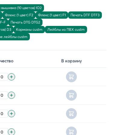
вышивка (10 цветов) IO2
Флекс (1 цвет) F2
Флекс (1 цвет) F1
Печать DTF DTF3
TF-F
Печать DTG DTG2
ов) D3
Карманы custm
Лейблы из ПВХ custm
ые лейблы custm
чество
В корзину