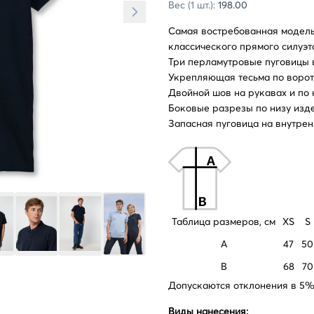
Вес (1 шт.):
198.00
Самая востребованная модель
классического прямого силуэт
Три перламутровые пуговицы 
Укрепляющая тесьма по ворот
Двойной шов на рукавах и по 
Боковые разрезы по низу изд
Запасная пуговица на внутрен
Таблица размеров, см
XS
S
A
47
50
B
68
70
Допускаются отклонения в 5% 
Виды нанесения: