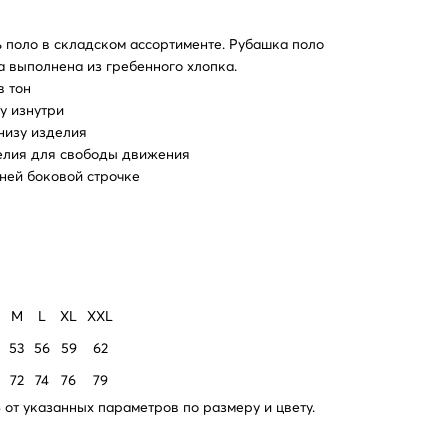
 поло в складском ассортименте. Рубашка поло
а выполнена из гребенного хлопка.
в тон
у изнутри
низу изделия
елия для свободы движения
ней боковой строчке
M
L
XL
XXL
53
56
59
62
72
74
76
79
от указанных параметров по размеру и цвету.