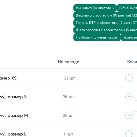
Вышивка (10 цветов) I2
Объёмная 
Вышивка с застилом (10 цветов) IB2
Печать DTF с эффектами (1 цвет) D
Шелкография с трансфером (5 цвет
Лейблы и шильды custm
Тканев
На складе
Коли
азмер XS
102 шт
y), размер S
96 шт
vy), размер M
28 шт
y), размер L
11 шт