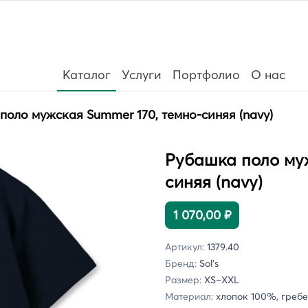
Каталог
Услуги
Портфолио
О нас
поло мужская Summer 170, темно-синяя (navy)
Рубашка поло муж
синяя (navy)
1 070,00 ₽
Артикул:
1379.40
Бренд:
Sol's
Размер:
XS–XXL
Материал:
хлопок 100%, гребен