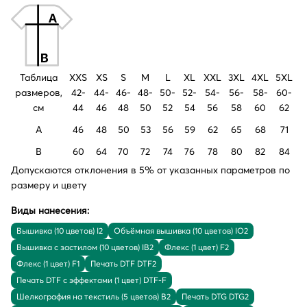
Таблица
XXS
XS
S
M
L
XL
XXL
3XL
4XL
5XL
размеров,
42-
44-
46-
48-
50-
52-
54-
56-
58-
60-
см
44
46
48
50
52
54
56
58
60
62
A
46
48
50
53
56
59
62
65
68
71
B
60
64
70
72
74
76
78
80
82
84
Допускаются отклонения в 5% от указанных параметров по
размеру и цвету
Виды нанесения:
Вышивка (10 цветов) I2
Объёмная вышивка (10 цветов) IO2
Вышивка с застилом (10 цветов) IB2
Флекс (1 цвет) F2
Флекс (1 цвет) F1
Печать DTF DTF2
Печать DTF с эффектами (1 цвет) DTF-F
Шелкография на текстиль (5 цветов) B2
Печать DTG DTG2